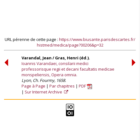
URL pérenne de cette page :
https://www.biusante.parisdescartes.fr/
histmed/medica/page?00206&p=32
Varandal, Jean / Gras, Henri (éd.).
Ioannis Varandaei, consilarii medici
professorisque regii et decani facultatis medicae
monspeliensis, Opera omnia.
Lyon, Ch. Fourmy, 1658.
Page à Page
Par chapitres
PDF
Sur Internet Archive