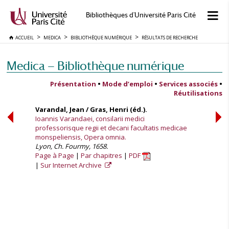
Bibliothèques d'Université Paris Cité
ACCUEIL
MEDICA
BIBLIOTHÈQUE NUMÉRIQUE
RÉSULTATS DE RECHERCHE
Medica — Bibliothèque numérique
Présentation
•
Mode d’emploi
•
Services associés
•
Réutilisations
Varandal, Jean / Gras, Henri (éd.).
Ioannis Varandaei, consilarii medici
professorisque regii et decani facultatis medicae
monspeliensis, Opera omnia.
Lyon, Ch. Fourmy, 1658.
Page à Page
Par chapitres
PDF
Sur Internet Archive