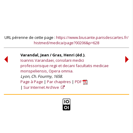
URL pérenne de cette page :
https://www.biusante.parisdescartes.fr/
histmed/medica/page?00206&p=628
Varandal, Jean / Gras, Henri (éd.).
Ioannis Varandaei, consilarii medici
professorisque regii et decani facultatis medicae
monspeliensis, Opera omnia.
Lyon, Ch. Fourmy, 1658.
Page à Page
Par chapitres
PDF
Sur Internet Archive