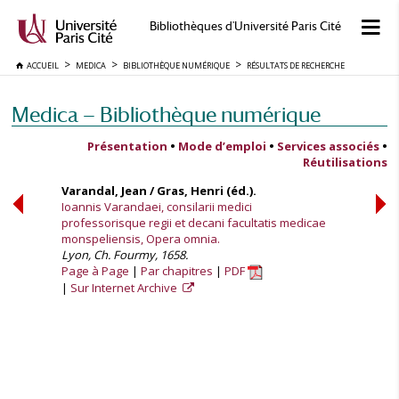
Bibliothèques d'Université Paris Cité
ACCUEIL
MEDICA
BIBLIOTHÈQUE NUMÉRIQUE
RÉSULTATS DE RECHERCHE
Medica — Bibliothèque numérique
Présentation
•
Mode d’emploi
•
Services associés
•
Réutilisations
Varandal, Jean / Gras, Henri (éd.).
Ioannis Varandaei, consilarii medici
professorisque regii et decani facultatis medicae
monspeliensis, Opera omnia.
Lyon, Ch. Fourmy, 1658.
Page à Page
Par chapitres
PDF
Sur Internet Archive