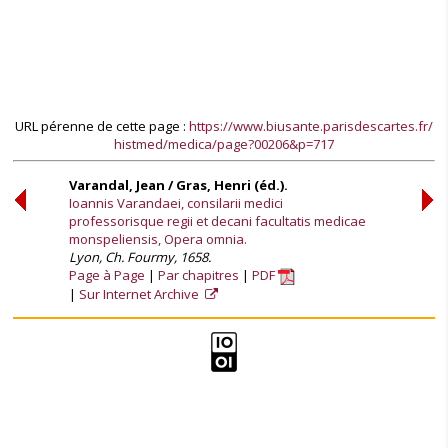
URL pérenne de cette page :
https://www.biusante.parisdescartes.fr/
histmed/medica/page?00206&p=717
Varandal, Jean / Gras, Henri (éd.).
Ioannis Varandaei, consilarii medici
professorisque regii et decani facultatis medicae
monspeliensis, Opera omnia.
Lyon, Ch. Fourmy, 1658.
Page à Page
Par chapitres
PDF
Sur Internet Archive