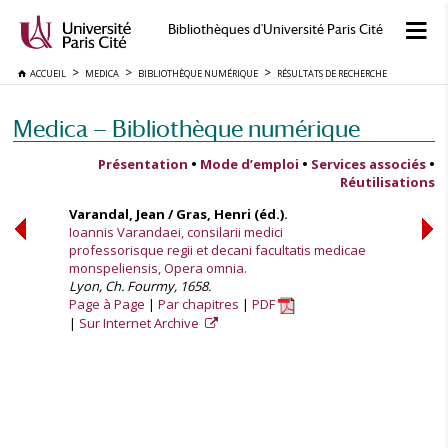
Bibliothèques d'Université Paris Cité
ACCUEIL
MEDICA
BIBLIOTHÈQUE NUMÉRIQUE
RÉSULTATS DE RECHERCHE
Medica — Bibliothèque numérique
Présentation
•
Mode d’emploi
•
Services associés
•
Réutilisations
Varandal, Jean / Gras, Henri (éd.).
Ioannis Varandaei, consilarii medici
professorisque regii et decani facultatis medicae
monspeliensis, Opera omnia.
Lyon, Ch. Fourmy, 1658.
Page à Page
Par chapitres
PDF
Sur Internet Archive