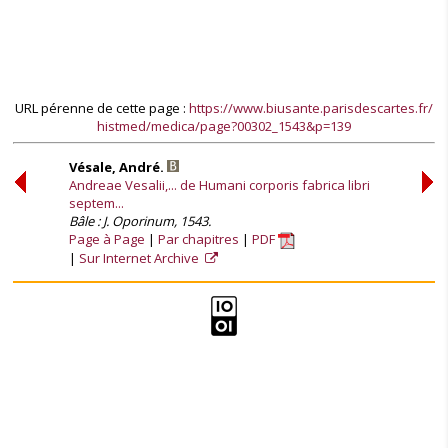
URL pérenne de cette page :
https://www.biusante.parisdescartes.fr/
histmed/medica/page?00302_1543&p=139
Vésale, André.
Andreae Vesalii,... de Humani corporis fabrica libri
septem...
Bâle : J. Oporinum, 1543.
Page à Page
Par chapitres
PDF
Sur Internet Archive