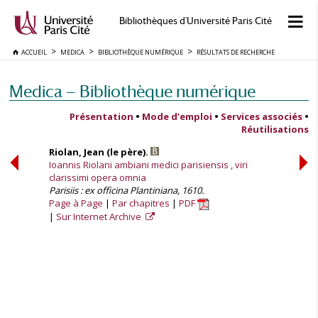
Bibliothèques d'Université Paris Cité
ACCUEIL
MEDICA
BIBLIOTHÈQUE NUMÉRIQUE
RÉSULTATS DE RECHERCHE
Medica — Bibliothèque numérique
Présentation
•
Mode d’emploi
•
Services associés
•
Réutilisations
Riolan, Jean (le père).
Ioannis Riolani ambiani medici parisiensis , viri
clarissimi opera omnia
Parisiis : ex officina Plantiniana, 1610.
Page à Page
Par chapitres
PDF
Sur Internet Archive