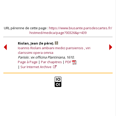
URL pérenne de cette page :
https://www.biusante.parisdescartes.fr/
histmed/medica/page?00326&p=439
Riolan, Jean (le père).
Ioannis Riolani ambiani medici parisiensis , viri
clarissimi opera omnia
Parisiis : ex officina Plantiniana, 1610.
Page à Page
Par chapitres
PDF
Sur Internet Archive