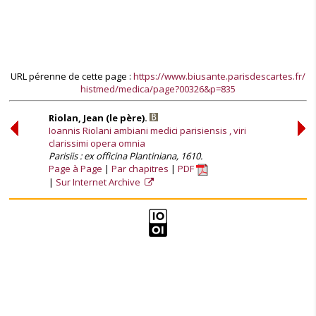
URL pérenne de cette page :
https://www.biusante.parisdescartes.fr/
histmed/medica/page?00326&p=835
Riolan, Jean (le père).
Ioannis Riolani ambiani medici parisiensis , viri
clarissimi opera omnia
Parisiis : ex officina Plantiniana, 1610.
Page à Page
Par chapitres
PDF
Sur Internet Archive