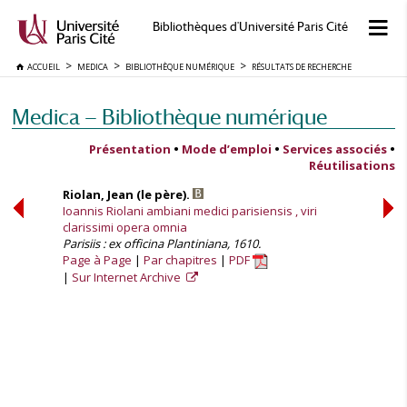
Bibliothèques d'Université Paris Cité
ACCUEIL
MEDICA
BIBLIOTHÈQUE NUMÉRIQUE
RÉSULTATS DE RECHERCHE
Medica — Bibliothèque numérique
Présentation
•
Mode d’emploi
•
Services associés
•
Réutilisations
Riolan, Jean (le père).
Ioannis Riolani ambiani medici parisiensis , viri
clarissimi opera omnia
Parisiis : ex officina Plantiniana, 1610.
Page à Page
Par chapitres
PDF
Sur Internet Archive