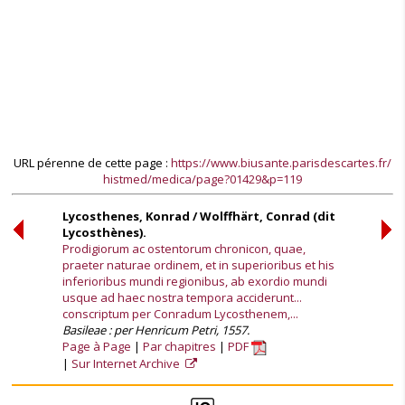
URL pérenne de cette page :
https://www.biusante.parisdescartes.fr/
histmed/medica/page?01429&p=119
Lycosthenes, Konrad / Wolffhärt, Conrad (dit
Lycosthènes).
Prodigiorum ac ostentorum chronicon, quae,
praeter naturae ordinem, et in superioribus et his
inferioribus mundi regionibus, ab exordio mundi
usque ad haec nostra tempora acciderunt...
conscriptum per Conradum Lycosthenem,...
Basileae : per Henricum Petri, 1557.
Page à Page
Par chapitres
PDF
Sur Internet Archive