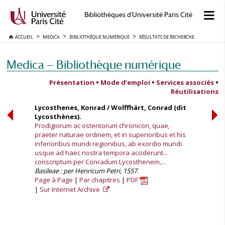
Bibliothèques d'Université Paris Cité
ACCUEIL
MEDICA
BIBLIOTHÈQUE NUMÉRIQUE
RÉSULTATS DE RECHERCHE
Medica — Bibliothèque numérique
Présentation
•
Mode d’emploi
•
Services associés
•
Réutilisations
Lycosthenes, Konrad / Wolffhärt, Conrad (dit
Lycosthènes).
Prodigiorum ac ostentorum chronicon, quae,
praeter naturae ordinem, et in superioribus et his
inferioribus mundi regionibus, ab exordio mundi
usque ad haec nostra tempora acciderunt...
conscriptum per Conradum Lycosthenem,...
Basileae : per Henricum Petri, 1557.
Page à Page
Par chapitres
PDF
Sur Internet Archive