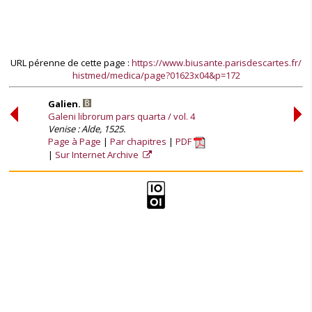
URL pérenne de cette page :
https://www.biusante.parisdescartes.fr/
histmed/medica/page?01623x04&p=172
Galien.
Galeni librorum pars quarta / vol. 4
Venise : Alde, 1525.
Page à Page
Par chapitres
PDF
Sur Internet Archive