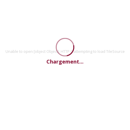
Unable to open [object Object]: HTTP 0 attempting to load TileSource
Chargement...