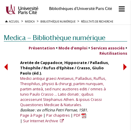
Bibliothèques d'Université Paris Cité
ACCUEIL
MEDICA
BIBLIOTHÈQUE NUMÉRIQUE
RÉSULTATS DE RECHERCHE
Medica — Bibliothèque numérique
Présentation
•
Mode d’emploi
•
Services associés
•
Réutilisations
Aretée de Cappadoce, Hippocrate / Palladius,
Théophile / Rufus d'Ephèse / Crasso, Giulio
Paolo (éd.).
Medici antiqui graeci Aretaeus, Palladius, Ruffus,
Theophilus, physici & chirurgi, partim nunquam,
partim anteà, sed nunc auctiores editi / omnes à
Iunio Paulo Crasso ... Latio donati ; quibus
accesserunt Stephanus Athen. & ipsius Crassi
Quaestiones Medicae & Naturales.
Basileae : ex officina Petri Pernae, 1581.
Page à Page
Par chapitres
PDF
Sur Internet Archive