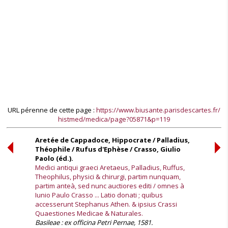
URL pérenne de cette page :
https://www.biusante.parisdescartes.fr/
histmed/medica/page?05871&p=119
Aretée de Cappadoce, Hippocrate / Palladius,
Théophile / Rufus d'Ephèse / Crasso, Giulio
Paolo (éd.).
Medici antiqui graeci Aretaeus, Palladius, Ruffus,
Theophilus, physici & chirurgi, partim nunquam,
partim anteà, sed nunc auctiores editi / omnes à
Iunio Paulo Crasso ... Latio donati ; quibus
accesserunt Stephanus Athen. & ipsius Crassi
Quaestiones Medicae & Naturales.
Basileae : ex officina Petri Pernae, 1581.