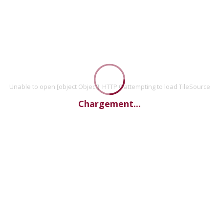
Unable to open [object Object]: HTTP 0 attempting to load TileSource
Chargement...