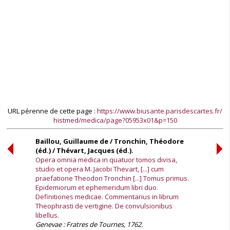
URL pérenne de cette page :
https://www.biusante.parisdescartes.fr/
histmed/medica/page?05953x01&p=150
Baillou, Guillaume de / Tronchin, Théodore
(éd.) / Thévart, Jacques (éd.).
Opera omnia medica in quatuor tomos divisa,
studio et opera M. Jacobi Thevart, [...] cum
praefatione Theodori Tronchin [...] Tomus primus.
Epidemiorum et ephemeridum libri duo.
Definitiones medicae. Commentarius in librum
Theophrasti de vertigine. De convulsionibus
libellus.
Genevae : Fratres de Tournes, 1762.