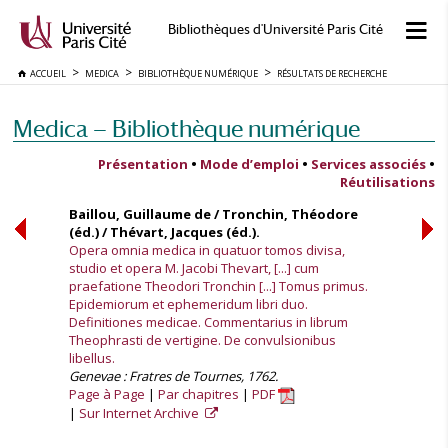
Bibliothèques d'Université Paris Cité
ACCUEIL
MEDICA
BIBLIOTHÈQUE NUMÉRIQUE
RÉSULTATS DE RECHERCHE
Medica — Bibliothèque numérique
Présentation
•
Mode d’emploi
•
Services associés
•
Réutilisations
Baillou, Guillaume de / Tronchin, Théodore
(éd.) / Thévart, Jacques (éd.).
Opera omnia medica in quatuor tomos divisa,
studio et opera M. Jacobi Thevart, [...] cum
praefatione Theodori Tronchin [...] Tomus primus.
Epidemiorum et ephemeridum libri duo.
Definitiones medicae. Commentarius in librum
Theophrasti de vertigine. De convulsionibus
libellus.
Genevae : Fratres de Tournes, 1762.
Page à Page
Par chapitres
PDF
Sur Internet Archive