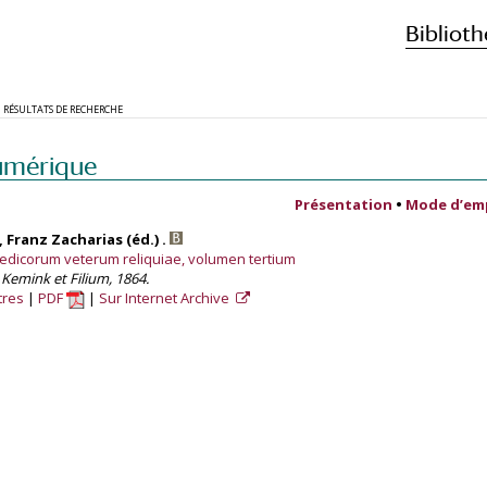
Biblioth
RÉSULTATS DE RECHERCHE
umérique
Présentation
•
Mode d’em
 Franz Zacharias (éd.) .
medicorum veterum reliquiae, volumen tertium
Kemink et Filium, 1864.
tres
PDF
Sur Internet Archive