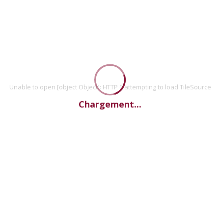
Unable to open [object Object]: HTTP 0 attempting to load TileSource
Chargement...