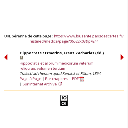
URL pérenne de cette page :
https://www.biusante.parisdescartes.fr/
histmed/medica/page?06522x03&p=244
Hippocrate / Ermerins, Franz Zacharias (éd.) .
Hippocratis et aliorum medicorum veterum
reliquiae, volumen tertium
Traiecti ad rhenum apud Kemink et Filium, 1864.
Page à Page
Par chapitres
PDF
Sur Internet Archive