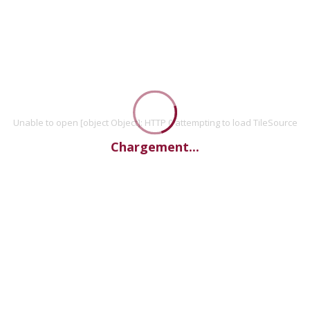
Unable to open [object Object]: HTTP 0 attempting to load TileSource
Chargement...