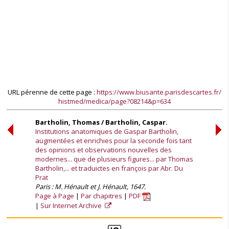
URL pérenne de cette page :
https://www.biusante.parisdescartes.fr/
histmed/medica/page?08214&p=634
Bartholin, Thomas / Bartholin, Caspar.
Institutions anatomiques de Gaspar Bartholin,
augmentées et enrichies pour la seconde fois tant
des opinions et observations nouvelles des
modernes... que de plusieurs figures... par Thomas
Bartholin,... et traduictes en françois par Abr. Du
Prat
Paris : M. Hénault et J. Hénault, 1647.
Page à Page
Par chapitres
PDF
Sur Internet Archive