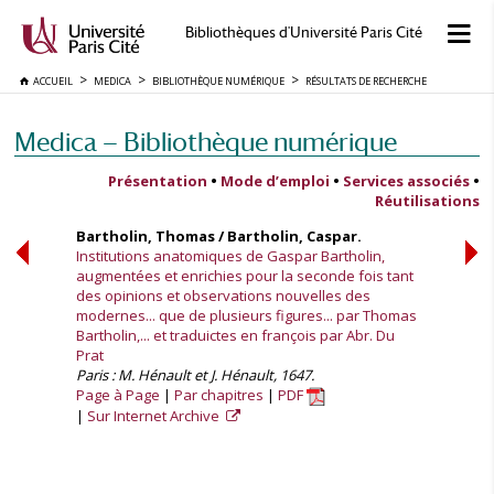
Bibliothèques d'Université Paris Cité
ACCUEIL
MEDICA
BIBLIOTHÈQUE NUMÉRIQUE
RÉSULTATS DE RECHERCHE
Medica — Bibliothèque numérique
Présentation
•
Mode d’emploi
•
Services associés
•
Réutilisations
Bartholin, Thomas / Bartholin, Caspar.
Institutions anatomiques de Gaspar Bartholin,
augmentées et enrichies pour la seconde fois tant
des opinions et observations nouvelles des
modernes... que de plusieurs figures... par Thomas
Bartholin,... et traduictes en françois par Abr. Du
Prat
Paris : M. Hénault et J. Hénault, 1647.
Page à Page
Par chapitres
PDF
Sur Internet Archive