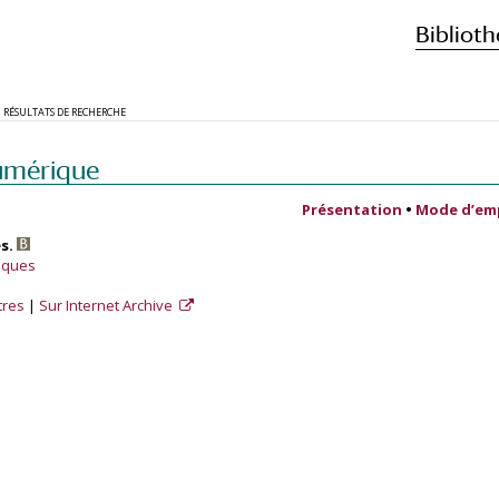
Biblioth
RÉSULTATS DE RECHERCHE
umérique
Présentation
•
Mode d’em
es.
fiques
tres
Sur Internet Archive