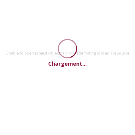
Unable to open [object Object]: HTTP 0 attempting to load TileSource
Chargement...