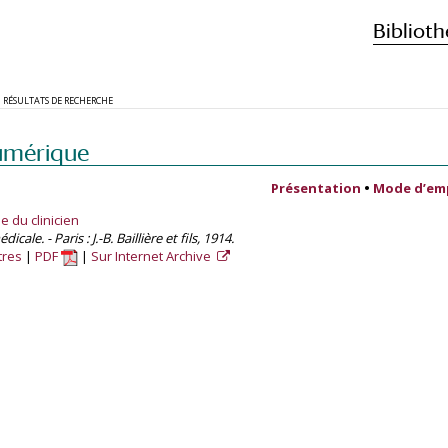
Biblioth
RÉSULTATS DE RECHERCHE
umérique
Présentation
•
Mode d’em
e du clinicien
cale. - Paris : J.-B. Baillière et fils, 1914.
tres
PDF
Sur Internet Archive