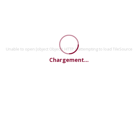
Unable to open [object Object]: HTTP 0 attempting to load TileSource
Chargement...