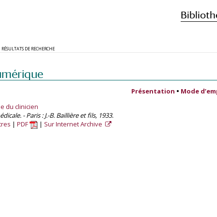
Biblioth
RÉSULTATS DE RECHERCHE
umérique
Présentation
•
Mode d’em
e du clinicien
cale. - Paris : J.-B. Baillière et fils, 1933.
tres
PDF
Sur Internet Archive