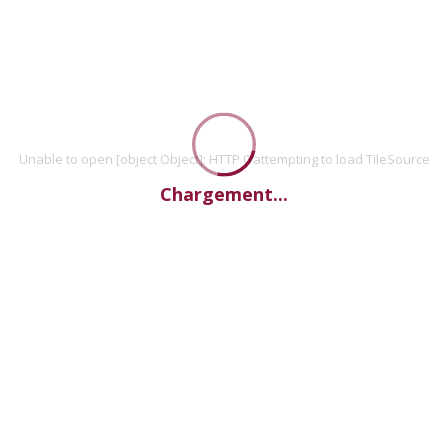
Unable to open [object Object]: HTTP 0 attempting to load TileSource
Chargement...