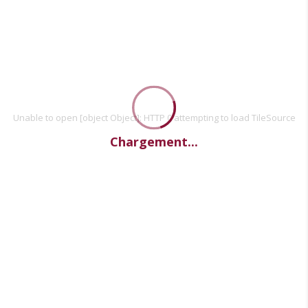
Unable to open [object Object]: HTTP 0 attempting to load TileSource
Chargement...