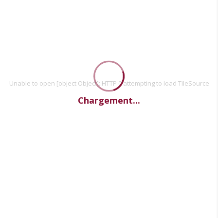
Unable to open [object Object]: HTTP 0 attempting to load TileSource
Chargement...