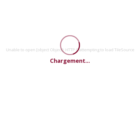
Unable to open [object Object]: HTTP 0 attempting to load TileSource
Chargement...