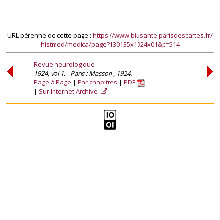
URL pérenne de cette page :
https://www.biusante.parisdescartes.fr/
histmed/medica/page?130135x1924x01&p=514
Revue neurologique
1924, vol 1. - Paris : Masson , 1924.
Page à Page
Par chapitres
PDF
Sur Internet Archive