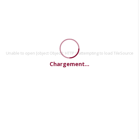
Unable to open [object Object]: HTTP 0 attempting to load TileSource
Chargement...