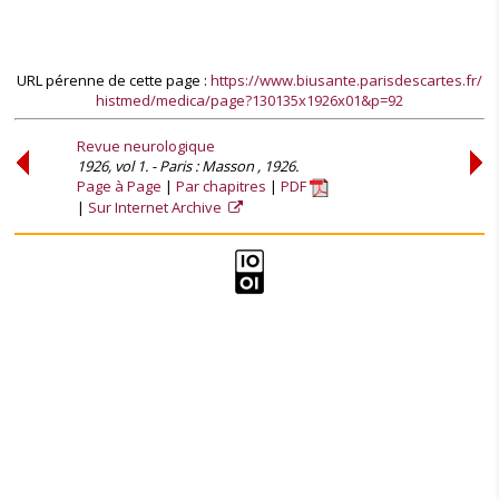
URL pérenne de cette page :
https://www.biusante.parisdescartes.fr/
histmed/medica/page?130135x1926x01&p=92
Revue neurologique
1926, vol 1. - Paris : Masson , 1926.
Page à Page
Par chapitres
PDF
Sur Internet Archive