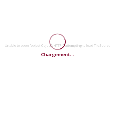
Unable to open [object Object]: HTTP 0 attempting to load TileSource
Chargement...