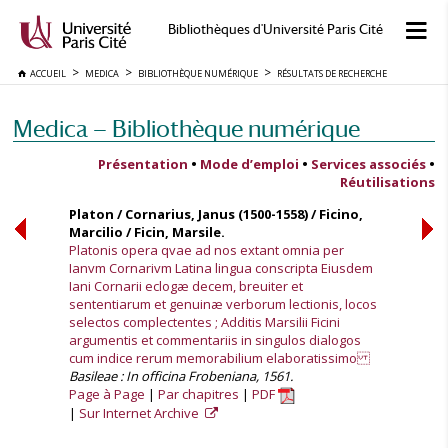
Bibliothèques d'Université Paris Cité
ACCUEIL
MEDICA
BIBLIOTHÈQUE NUMÉRIQUE
RÉSULTATS DE RECHERCHE
Medica — Bibliothèque numérique
Présentation
•
Mode d’emploi
•
Services associés
•
Réutilisations
Platon / Cornarius, Janus (1500-1558) / Ficino,
Marcilio / Ficin, Marsile.
Platonis opera qvae ad nos extant omnia per
Ianvm Cornarivm Latina lingua conscripta Eiusdem
Iani Cornarii eclogæ decem, breuiter et
sententiarum et genuinæ verborum lectionis, locos
selectos complectentes ; Additis Marsilii Ficini
argumentis et commentariis in singulos dialogos
cum indice rerum memorabilium elaboratissimo
Basileae : In officina Frobeniana, 1561.
Page à Page
Par chapitres
PDF
Sur Internet Archive