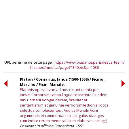
URL pérenne de cette page :
https://www.biusante.parisdescartes.fr/
histmed/medica/page?1340bis&p=1038
Platon / Cornarius, Janus (1500-1558) / Ficino,
Marcilio / Ficin, Marsile.
Platonis opera qvae ad nos extant omnia per
Ianvm Cornarivm Latina lingua conscripta Eiusdem
Iani Cornarii eclogæ decem, breuiter et
sententiarum et genuinæ verborum lectionis, locos
selectos complectentes ; Additis Marsilii Ficini
argumentis et commentariis in singulos dialogos
cum indice rerum memorabilium elaboratissimo
Basileae : In officina Frobeniana, 1561.