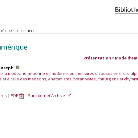
Biblioth
RÉSULTATS DE RECHERCHE
umérique
Présentation
•
Mode d’em
 Joseph.
 de la médecine ancienne et moderne, ou mémoires disposés en ordre alph
nce et à celle des médecins, anatomistes, botannistes, chirurgiens et chymis
tres
PDF
Sur Internet Archive