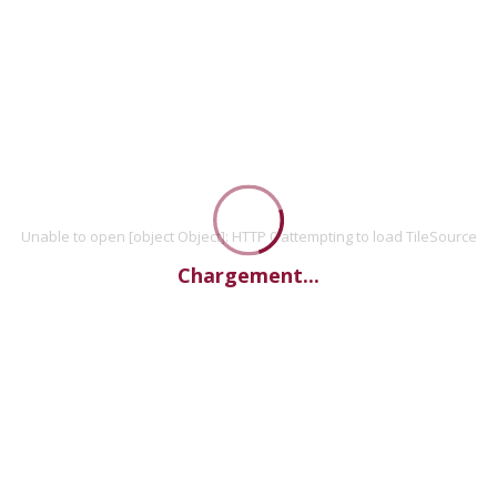
Unable to open [object Object]: HTTP 0 attempting to load TileSource
Chargement...