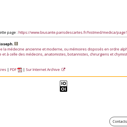
ette page :
https://www.biusante.parisdescartes.fr/histmed/medica/pag
 Joseph.
 de la médecine ancienne et moderne, ou mémoires disposés en ordre alph
nce et à celle des médecins, anatomistes, botannistes, chirurgiens et chymis
tres
PDF
Sur Internet Archive
Contacts