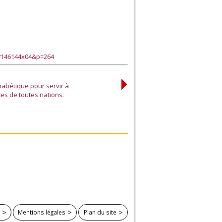
e?146144x04&p=264
abétique pour servir à
tes de toutes nations.
Mentions légales
Plan du site