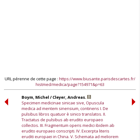
URL pérenne de cette page :
https://www.biusante.parisdescartes.fr/
histmed/medica/page?154971&p=63
Boym, Michel / Cleyer, Andreas.
Specimen medicinae sinicae sive, Opuscula
medica ad mentem sinensium, continens I. De
pulsibus libros quatuor è sinico translatos. II.
Tractatus de pulsibus ab erudito europaeo
collectos. III. Fragmentum operis medici ibidem ab
erudito europaeo conscripti. IV. Excerpta literis
eruditi europaei in China. V. Schemata ad meliorem