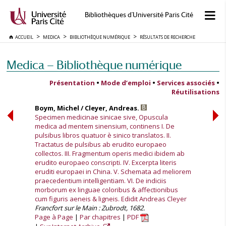
Bibliothèques d'Université Paris Cité
ACCUEIL
MEDICA
BIBLIOTHÈQUE NUMÉRIQUE
RÉSULTATS DE RECHERCHE
Medica — Bibliothèque numérique
Présentation
•
Mode d’emploi
•
Services associés
•
Réutilisations
Boym, Michel / Cleyer, Andreas.
Specimen medicinae sinicae sive, Opuscula
medica ad mentem sinensium, continens I. De
pulsibus libros quatuor è sinico translatos. II.
Tractatus de pulsibus ab erudito europaeo
collectos. III. Fragmentum operis medici ibidem ab
erudito europaeo conscripti. IV. Excerpta literis
eruditi europaei in China. V. Schemata ad meliorem
praecedentium intelligentiam. VI. De indiciis
morborum ex linguae coloribus & affectionibus
cum figuris aeneis & ligneis. Edidit Andreas Cleyer
Francfort sur le Main : Zubrodt, 1682.
Page à Page
Par chapitres
PDF