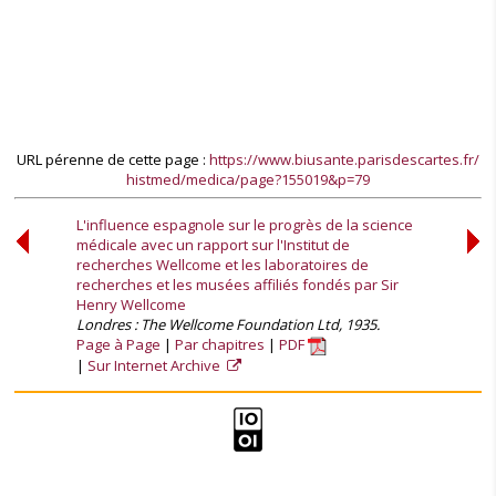
URL pérenne de cette page :
https://www.biusante.parisdescartes.fr/
histmed/medica/page?155019&p=79
L'influence espagnole sur le progrès de la science
médicale avec un rapport sur l'Institut de
recherches Wellcome et les laboratoires de
recherches et les musées affiliés fondés par Sir
Henry Wellcome
Londres : The Wellcome Foundation Ltd, 1935.
Page à Page
Par chapitres
PDF
Sur Internet Archive