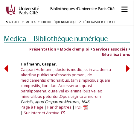
Bibliothèques d'Université Paris Cité
ACCUEIL
MEDICA
BIBLIOTHÈQUE NUMÉRIQUE
RÉSULTATS DE RECHERCHE
Medica — Bibliothèque numérique
Présentation
•
Mode d’emploi
•
Services associés
•
Réutilisations
Hofmann, Caspar.
Caspari Hofmanni, doctoris medici, et in academia
altorfina publici professoris primarii, de
medicamentis officinalibus, tam simplicibus quam
compositis, libri duo. Accesserunt quasi
paralipomena, quae vel ex animalibus vel ex
mineralibus petuntur.Opus triginta annorum
Parisiis, apud Casparum Meturas, 1646.
Page à Page
Par chapitres
PDF
Sur Internet Archive