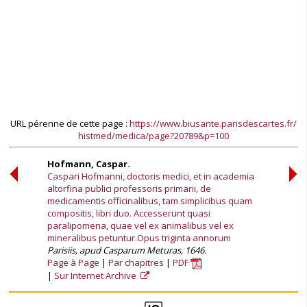
URL pérenne de cette page :
https://www.biusante.parisdescartes.fr/
histmed/medica/page?20789&p=100
Hofmann, Caspar.
Caspari Hofmanni, doctoris medici, et in academia
altorfina publici professoris primarii, de
medicamentis officinalibus, tam simplicibus quam
compositis, libri duo. Accesserunt quasi
paralipomena, quae vel ex animalibus vel ex
mineralibus petuntur.Opus triginta annorum
Parisiis, apud Casparum Meturas, 1646.
Page à Page
Par chapitres
PDF
Sur Internet Archive