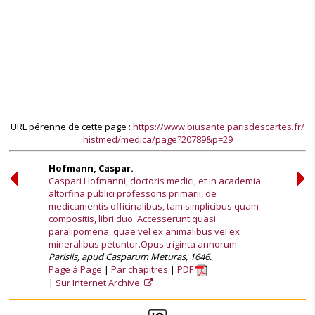
URL pérenne de cette page :
https://www.biusante.parisdescartes.fr/
histmed/medica/page?20789&p=29
Hofmann, Caspar.
Caspari Hofmanni, doctoris medici, et in academia
altorfina publici professoris primarii, de
medicamentis officinalibus, tam simplicibus quam
compositis, libri duo. Accesserunt quasi
paralipomena, quae vel ex animalibus vel ex
mineralibus petuntur.Opus triginta annorum
Parisiis, apud Casparum Meturas, 1646.
Page à Page
Par chapitres
PDF
Sur Internet Archive