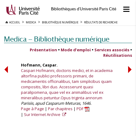
Bibliothèques d'Université Paris Cité
ACCUEIL
MEDICA
BIBLIOTHÈQUE NUMÉRIQUE
RÉSULTATS DE RECHERCHE
Medica — Bibliothèque numérique
Présentation
•
Mode d’emploi
•
Services associés
•
Réutilisations
Hofmann, Caspar.
Caspari Hofmanni, doctoris medici, et in academia
altorfina publici professoris primarii, de
medicamentis officinalibus, tam simplicibus quam
compositis, libri duo. Accesserunt quasi
paralipomena, quae vel ex animalibus vel ex
mineralibus petuntur.Opus triginta annorum
Parisiis, apud Casparum Meturas, 1646.
Page à Page
Par chapitres
PDF
Sur Internet Archive