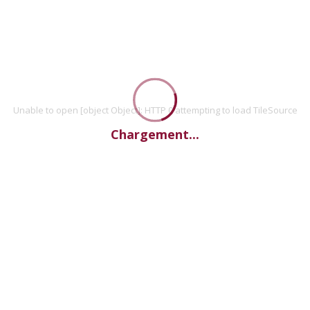
Unable to open [object Object]: HTTP 0 attempting to load TileSource
Chargement...