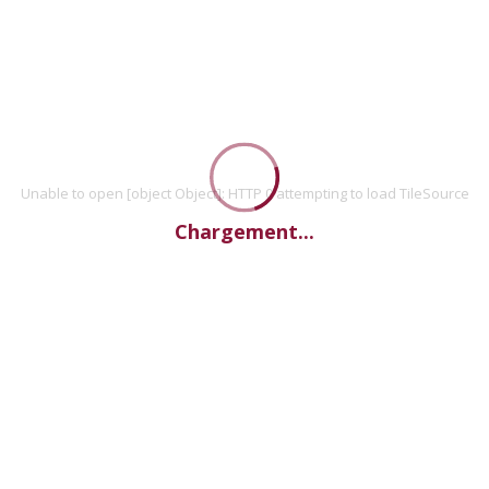
Unable to open [object Object]: HTTP 0 attempting to load TileSource
Chargement...