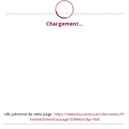
Unable to open [object Object]: HTTP 0 attempting to load TileSource
Chargement...
URL pérenne de cette page :
https://www.biusante.parisdescartes.fr/
histmed/medica/page?30944x01&p=458