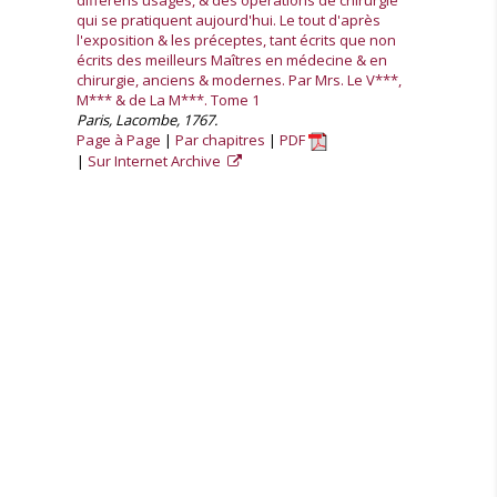
différens usages, & des opérations de chirurgie
qui se pratiquent aujourd'hui. Le tout d'après
l'exposition & les préceptes, tant écrits que non
écrits des meilleurs Maîtres en médecine & en
chirurgie, anciens & modernes. Par Mrs. Le V***,
M*** & de La M***. Tome 1
Paris, Lacombe, 1767.
Page à Page
Par chapitres
PDF
Sur Internet Archive