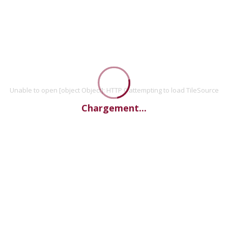
Unable to open [object Object]: HTTP 0 attempting to load TileSource
Chargement...