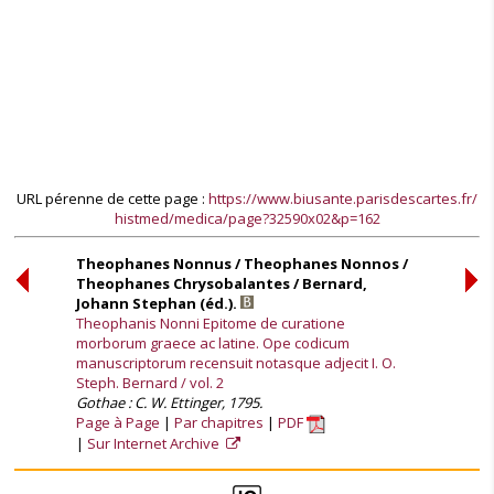
URL pérenne de cette page :
https://www.biusante.parisdescartes.fr/
histmed/medica/page?32590x02&p=162
Theophanes Nonnus / Theophanes Nonnos /
Theophanes Chrysobalantes / Bernard,
Johann Stephan (éd.).
Theophanis Nonni Epitome de curatione
morborum graece ac latine. Ope codicum
manuscriptorum recensuit notasque adjecit I. O.
Steph. Bernard / vol. 2
Gothae : C. W. Ettinger, 1795.
Page à Page
Par chapitres
PDF
Sur Internet Archive