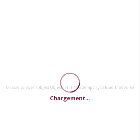
Unable to open [object Object]: HTTP 0 attempting to load TileSource
Chargement...