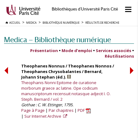
Bibliothèques d'Université Paris Cité
ACCUEIL
MEDICA
BIBLIOTHÈQUE NUMÉRIQUE
RÉSULTATS DE RECHERCHE
Medica — Bibliothèque numérique
Présentation
•
Mode d’emploi
•
Services associés
•
Réutilisations
Theophanes Nonnus / Theophanes Nonnos /
Theophanes Chrysobalantes / Bernard,
Johann Stephan (éd.).
Theophanis Nonni Epitome de curatione
morborum graece ac latine. Ope codicum
manuscriptorum recensuit notasque adjecit I. O.
Steph. Bernard / vol. 2
Gothae : C. W. Ettinger, 1795.
Page à Page
Par chapitres
PDF
Sur Internet Archive