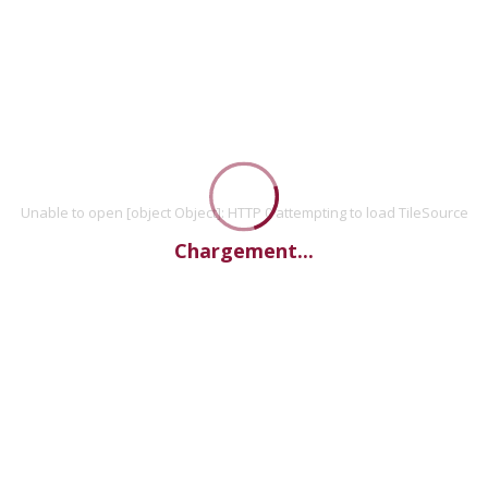
Unable to open [object Object]: HTTP 0 attempting to load TileSource
Chargement...