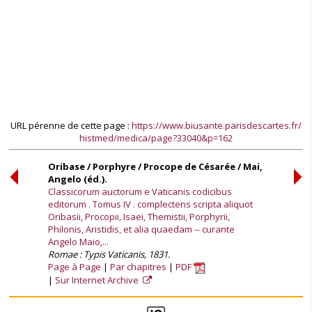
URL pérenne de cette page :
https://www.biusante.parisdescartes.fr/
histmed/medica/page?33040&p=162
Oribase / Porphyre / Procope de Césarée / Mai,
Angelo (éd.).
Classicorum auctorum e Vaticanis codicibus
editorum . Tomus IV . complectens scripta aliquot
Oribasii, Procopii, Isaei, Themistii, Porphyrii,
Philonis, Aristidis, et alia quaedam -- curante
Angelo Maio,...
Romae : Typis Vaticanis, 1831.
Page à Page
Par chapitres
PDF
Sur Internet Archive