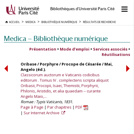
Bibliothèques d'Université Paris Cité
ACCUEIL
MEDICA
BIBLIOTHÈQUE NUMÉRIQUE
RÉSULTATS DE RECHERCHE
Medica — Bibliothèque numérique
Présentation
•
Mode d’emploi
•
Services associés
•
Réutilisations
Oribase / Porphyre / Procope de Césarée / Mai,
Angelo (éd.).
Classicorum auctorum e Vaticanis codicibus
editorum . Tomus IV . complectens scripta aliquot
Oribasii, Procopii, Isaei, Themistii, Porphyrii,
Philonis, Aristidis, et alia quaedam -- curante
Angelo Maio,...
Romae : Typis Vaticanis, 1831.
Page à Page
Par chapitres
PDF
Sur Internet Archive