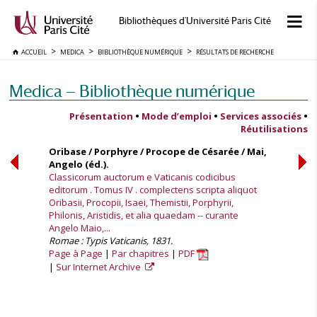
Bibliothèques d'Université Paris Cité
ACCUEIL
MEDICA
BIBLIOTHÈQUE NUMÉRIQUE
RÉSULTATS DE RECHERCHE
Medica — Bibliothèque numérique
Présentation
•
Mode d’emploi
•
Services associés
•
Réutilisations
Oribase / Porphyre / Procope de Césarée / Mai,
Angelo (éd.).
Classicorum auctorum e Vaticanis codicibus
editorum . Tomus IV . complectens scripta aliquot
Oribasii, Procopii, Isaei, Themistii, Porphyrii,
Philonis, Aristidis, et alia quaedam -- curante
Angelo Maio,...
Romae : Typis Vaticanis, 1831.
Page à Page
Par chapitres
PDF
Sur Internet Archive