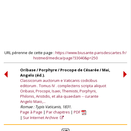
URL pérenne de cette page :
https://www.biusante.parisdescartes.fr/
histmed/medica/page?33040&p=250
Oribase / Porphyre / Procope de Césarée / Mai,
Angelo (éd.).
Classicorum auctorum e Vaticanis codicibus
editorum . Tomus IV . complectens scripta aliquot
Oribasii, Procopii, Isaei, Themistii, Porphyrii,
Philonis, Aristidis, et alia quaedam -- curante
Angelo Maio,...
Romae : Typis Vaticanis, 1831.
Page à Page
Par chapitres
PDF
Sur Internet Archive