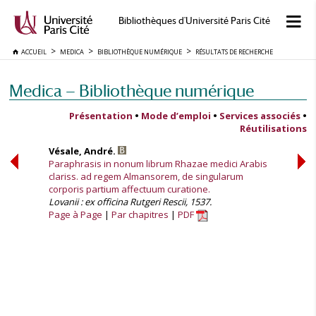
Bibliothèques d'Université Paris Cité
ACCUEIL
MEDICA
BIBLIOTHÈQUE NUMÉRIQUE
RÉSULTATS DE RECHERCHE
Medica — Bibliothèque numérique
Présentation
•
Mode d’emploi
•
Services associés
•
Réutilisations
Vésale, André.
Paraphrasis in nonum librum Rhazae medici Arabis
clariss. ad regem Almansorem, de singularum
corporis partium affectuum curatione.
Lovanii : ex officina Rutgeri Rescii, 1537.
Page à Page
Par chapitres
PDF