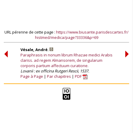
URL pérenne de cette page :
https://www.biusante.parisdescartes.fr/
histmed/medica/page?33336&p=69
Vésale, André.
Paraphrasis in nonum librum Rhazae medici Arabis
clariss. ad regem Almansorem, de singularum
corporis partium affectuum curatione.
Lovanii : ex officina Rutgeri Rescii, 1537.
Page à Page
Par chapitres
PDF