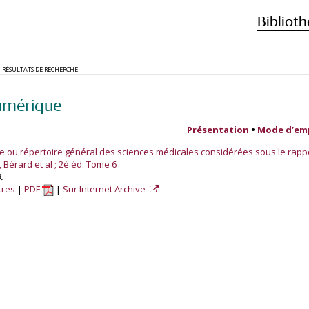
Biblioth
RÉSULTATS DE RECHERCHE
umérique
Présentation
•
Mode d’em
e ou répertoire général des sciences médicales considérées sous le rappo
 Bérard et al ; 2è éd. Tome 6
.
tres
PDF
Sur Internet Archive