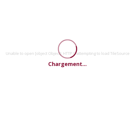
Unable to open [object Object]: HTTP 0 attempting to load TileSource
Chargement...