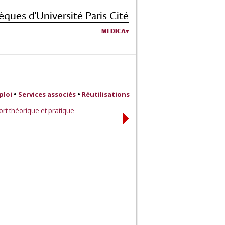
èques d'Université Paris Cité
MEDICA
ploi
•
Services associés
•
Réutilisations
rt théorique et pratique