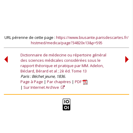
URL pérenne de cette page :
https://www.biusante.parisdescartes.fr/
histmed/medica/page?34820x13&p=595
Dictionnaire de médecine ou répertoire général
des sciences médicales considérées sous le
rapport théorique et pratique par MM. Adelon,
Béclard, Bérard et al ; 2è éd. Tome 13
Paris : Béchet jeune, 1836.
Page à Page
Par chapitres
PDF
Sur Internet Archive