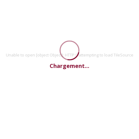
Unable to open [object Object]: HTTP 0 attempting to load TileSource
Chargement...