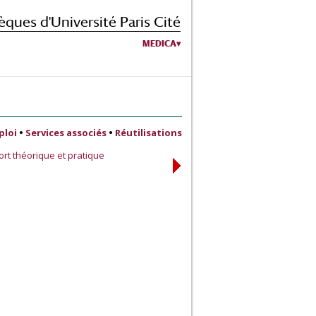
èques d'Université Paris Cité
MEDICA
ploi
•
Services associés
•
Réutilisations
rt théorique et pratique