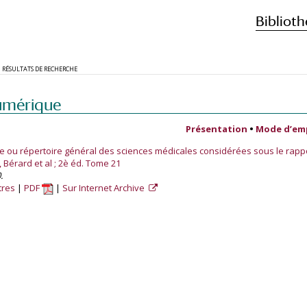
Biblioth
RÉSULTATS DE RECHERCHE
umérique
Présentation
•
Mode d’em
e ou répertoire général des sciences médicales considérées sous le rappo
 Bérard et al ; 2è éd. Tome 21
.
tres
PDF
Sur Internet Archive