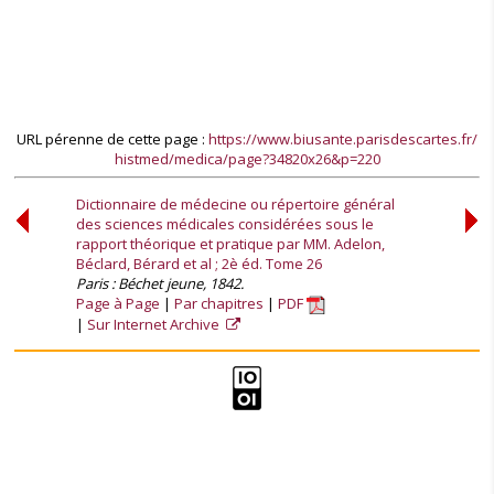
URL pérenne de cette page :
https://www.biusante.parisdescartes.fr/
histmed/medica/page?34820x26&p=220
Dictionnaire de médecine ou répertoire général
des sciences médicales considérées sous le
rapport théorique et pratique par MM. Adelon,
Béclard, Bérard et al ; 2è éd. Tome 26
Paris : Béchet jeune, 1842.
Page à Page
Par chapitres
PDF
Sur Internet Archive