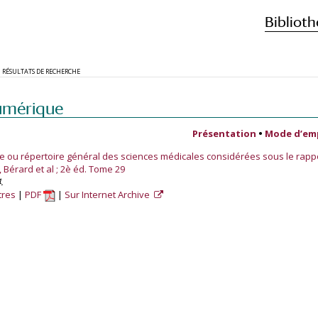
Biblioth
RÉSULTATS DE RECHERCHE
umérique
Présentation
•
Mode d’em
e ou répertoire général des sciences médicales considérées sous le rappo
 Bérard et al ; 2è éd. Tome 29
.
tres
PDF
Sur Internet Archive