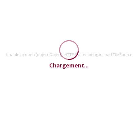
Unable to open [object Object]: HTTP 0 attempting to load TileSource
Chargement...