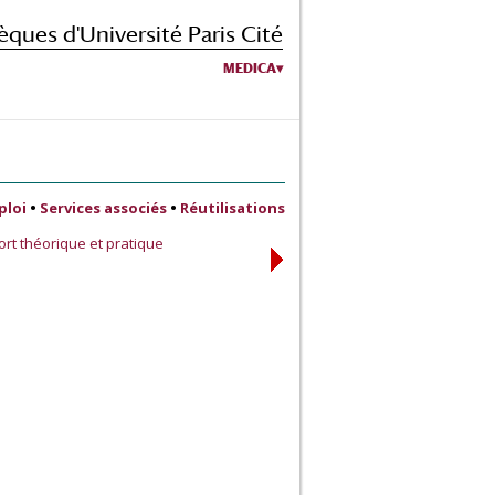
èques d'Université Paris Cité
MEDICA
ploi
•
Services associés
•
Réutilisations
rt théorique et pratique