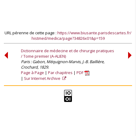
URL pérenne de cette page :
https://www.biusante.parisdescartes.fr/
histmed/medica/page?34826x01&p=159
Dictionnaire de médecine et de chirurgie pratiques
/ Tome premier (A-ALIEN)
Paris : Gabon, Méquignon-Marvis, J.-B. Baillière,
Crochard, 1829.
Page à Page
Par chapitres
PDF
Sur Internet Archive