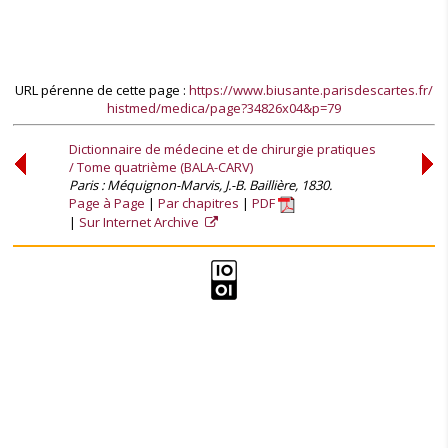
URL pérenne de cette page :
https://www.biusante.parisdescartes.fr/
histmed/medica/page?34826x04&p=79
Dictionnaire de médecine et de chirurgie pratiques
/ Tome quatrième (BALA-CARV)
Paris : Méquignon-Marvis, J.-B. Baillière, 1830.
Page à Page
Par chapitres
PDF
Sur Internet Archive