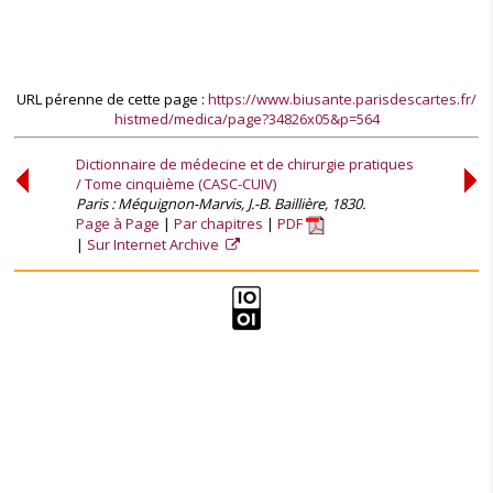
URL pérenne de cette page :
https://www.biusante.parisdescartes.fr/
histmed/medica/page?34826x05&p=564
Dictionnaire de médecine et de chirurgie pratiques
/ Tome cinquième (CASC-CUIV)
Paris : Méquignon-Marvis, J.-B. Baillière, 1830.
Page à Page
Par chapitres
PDF
Sur Internet Archive