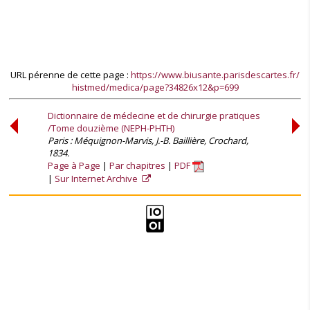
URL pérenne de cette page :
https://www.biusante.parisdescartes.fr/
histmed/medica/page?34826x12&p=699
Dictionnaire de médecine et de chirurgie pratiques
/Tome douzième (NEPH-PHTH)
Paris : Méquignon-Marvis, J.-B. Baillière, Crochard,
1834.
Page à Page
Par chapitres
PDF
Sur Internet Archive