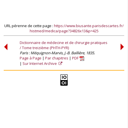
URL pérenne de cette page :
https://www.biusante.parisdescartes.fr/
histmed/medica/page?34826x13&p=425
Dictionnaire de médecine et de chirurgie pratiques
/ Tome treizième (PHTH-PYR)
Paris : Méquignon-Marvis, J.-B. Baillière, 1835.
Page à Page
Par chapitres
PDF
Sur Internet Archive